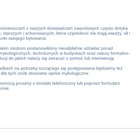
 pomieszczeń z naszych doświadczeń zawodowych często dotyka
starszych i schorowanych, które częstokroć nie mają wiedzy, sił i
unki swojego bytowania.
akim osobom postanowiliśmy nieodpłatnie udzielać porad
mykologicznych, technicznych w budynkach oraz natury formalno-
tucji do jakich należy się zwracać o pomoc lub interwencję.
dkach na potrzeby toczącego się postępowania będziemy też
 dla tych osób stosowne opinie mykologiczne.
omocą prosimy o kontakt telefoniczny lub poprzez formularz
onie.